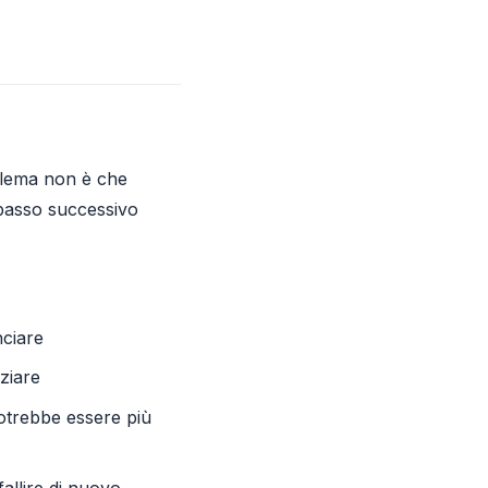
oblema non è che
 passo successivo
nciare
ziare
potrebbe essere più
allire di nuovo