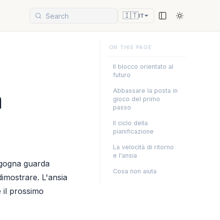
🇮🇹
IT
Il blocco orientato al
futuro
a
Abbassare la posta in
gioco del primo
passo
Il ciclo della
pianificazione
La velocità di ritorno
e l'ansia
rgogna guarda
Cosa non aiuta
dimostrare. L'ansia
 il prossimo