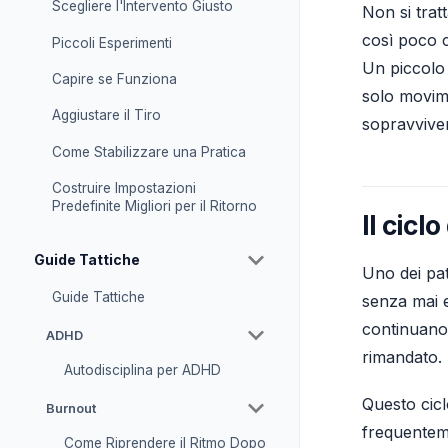
Scegliere l'Intervento Giusto
Non si trat
così poco c
Piccoli Esperimenti
Un piccolo g
Capire se Funziona
solo movim
Aggiustare il Tiro
sopravviver
Come Stabilizzare una Pratica
Costruire Impostazioni
Predefinite Migliori per il Ritorno
Il cicl
Guide Tattiche
Uno dei pat
Guide Tattiche
senza mai e
continuano 
ADHD
rimandato.
Autodisciplina per ADHD
Questo cicl
Burnout
frequenteme
Come Riprendere il Ritmo Dopo