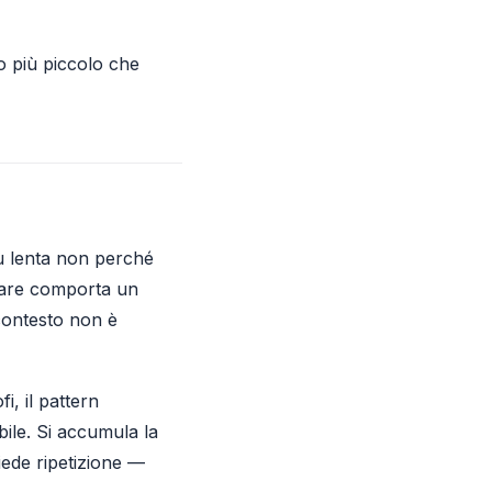
o più piccolo che
più lenta non perché
rnare comporta un
 contesto non è
, il pattern
bile. Si accumula la
ede ripetizione —