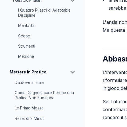
I Quattro Pilastri
sarebbe
I Quattro Pilastri di Adaptable
Discipline
L'ansia non
Mentalità
Ma questa p
Scopo
Strumenti
Abbass
Metriche
Mettere in Pratica
L'intervento
riformulare
Da dove iniziare
in gioco de
Come Diagnosticare Perché una
Pratica Non Funziona
Se il ritor
Le Prime Mosse
confermare 
rendere il 
Reset di 2 Minuti