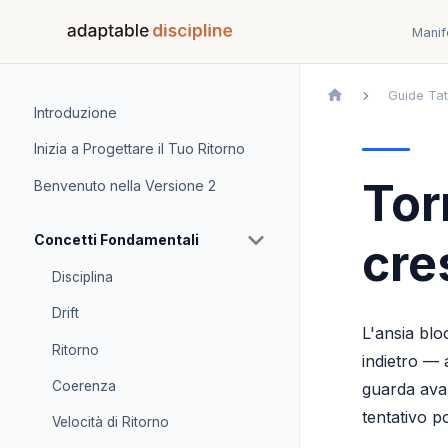
Manif
Guide Tat
Introduzione
Inizia a Progettare il Tuo Ritorno
Tor
Benvenuto nella Versione 2
Concetti Fondamentali
cre
Disciplina
Drift
L'ansia blo
Ritorno
indietro — 
Coerenza
guarda avan
tentativo po
Velocità di Ritorno