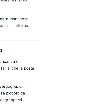
n'altra mancanza.
bile il ritorno.
o
mancanza o
far sì che la posta
 vergogna, di
nza piccolo da
 aggrapparsi.