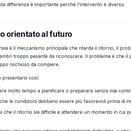
ta differenza è importante perché l'intervento è diverso.
co orientato al futuro
sia è il meccanismo principale che ritarda il ritorno, il pr
embri troppo pesante da riconoscere. Il problema è che il
ppo rischioso da compiere.
presentarsi così:
ere molto tempo a pianificare o prepararsi senza mai comi
che le condizioni debbano essere più favorevoli prima di ini
si che il ritorno sia difficile e attendere un momento in cui 
zione che provarci adesso probabilmente fallirebbe, e che f