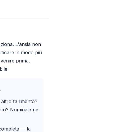
nziona. L'ansia non
nificare in modo più
vvenire prima,
ile.
.
altro fallimento?
rto? Nominala nel
completa — la