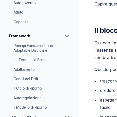
Autogoverno
Capire ques
Attrito
Capacità
Il bloc
Framework
Quando l'an
Principi Fondamentali di
l'assenza s
Adaptable Discipline
sembra tro
La Teoria alla Base
Questo può 
Adattamento
Canali del Drift
trascorr
Il Ciclo di Ritorno
credere 
Autoregolazione
aspettar
facile
Il Modello di Ritorno
la sensa