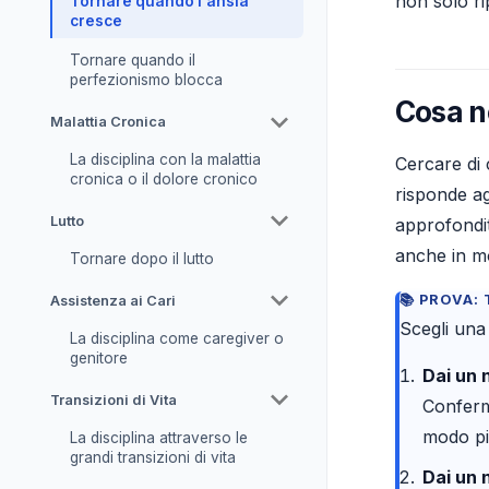
non solo ri
Tornare quando l'ansia
cresce
Tornare quando il
perfezionismo blocca
Cosa n
Malattia Cronica
La disciplina con la malattia
Cercare di 
cronica o il dolore cronico
risponde ag
Lutto
approfondit
anche in mo
Tornare dopo il lutto
PROVA: 
Assistenza ai Cari
Scegli una 
La disciplina come caregiver o
genitore
Dai un 
Transizioni di Vita
Conferm
modo più
La disciplina attraverso le
grandi transizioni di vita
Dai un 