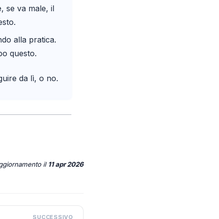
, se va male, il
esto.
do alla pratica.
po questo.
ire da lì, o no.
aggiornamento
il
11 apr 2026
SUCCESSIVO