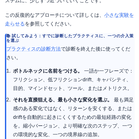
ステムに、少しずつ近づいていくことです。
この反復的なアプローチについて詳しくは、
小さな実験を
走らせる
を参照してください。
試してみよう：すでに診断したプラクティスに、一つの介入策
を選ぶ
プラクティスの診断方法
で診断を終えた後に使ってくだ
さい。
ボトルネックに名前をつける。
一語か一フレーズで：
フリクション、低フリクションdrift、キャパシティ、
目的、マインドセット、ツール、またはメトリクス。
それを直接狙える、最も小さな変化を選ぶ。
最も満足
感のある変化ではなく、リターンを安くする、または
driftを自動的に起きにくくするための最短経路の変化
を。縮小バージョン、より明確な次のステップ、一つ
の環境的な変化、一つの境界線の追加。